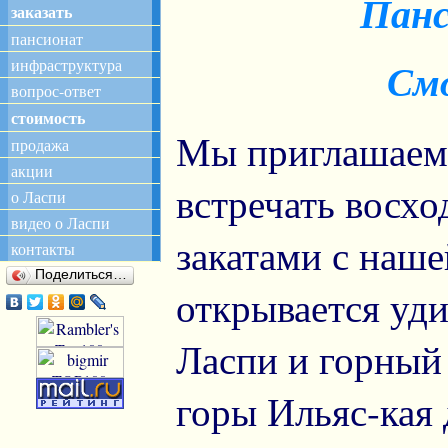
Панс
заказать
пансионат
инфраструктура
См
вопрос-ответ
стоимость
Мы приглашаем 
продажа
акции
встречать восхо
о Ласпи
видео о Ласпи
закатами с наш
контакты
Поделиться…
открывается уд
Ласпи и горный 
горы Ильяс-кая 